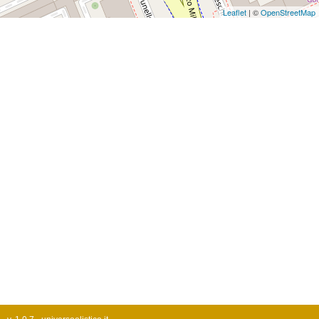
Leaflet
| ©
OpenStreetMap