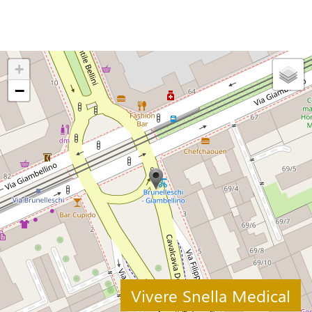
+
−
Vivere Snella Medical