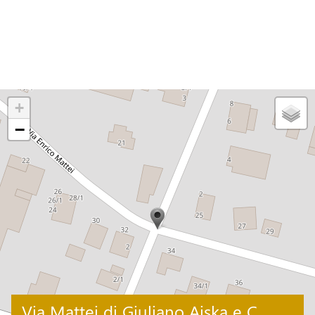
+
−
Via Mattei di Giuliano Aiska e C.