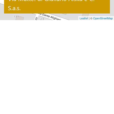
S.a.s.
Leaflet
| ©
OpenStreetMap