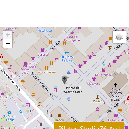
+
−
Pilates Studio76 Asd