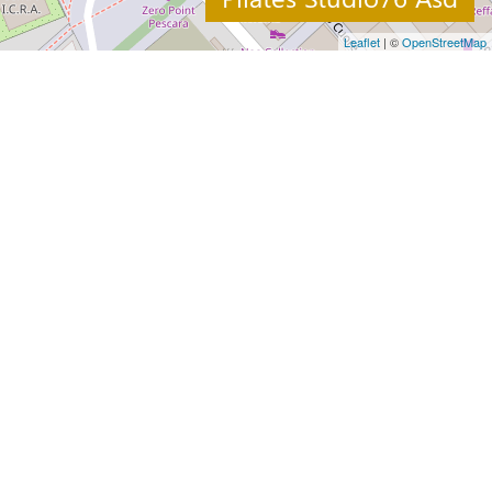
Leaflet
| ©
OpenStreetMap