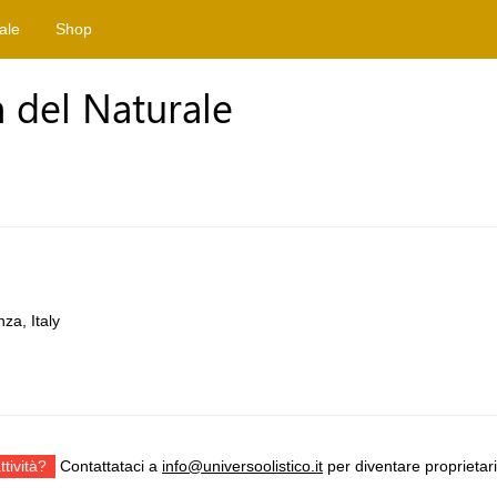
tale
Shop
a del Naturale
za, Italy
ttività?
Contattataci a
info@universoolistico.it
per diventare proprietari