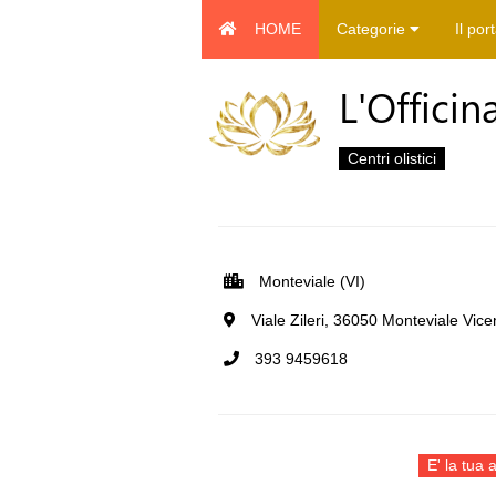
HOME
Categorie
Il por
L'Officin
Centri olistici
Monteviale (VI)
Viale Zileri, 36050 Monteviale Vicen
393 9459618
E' la tua a