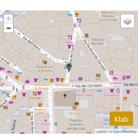
+
−
Klab
Leaflet
| ©
OpenStreetMap