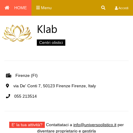
HOME
Menu
Accedi
Klab
Centri olistici
Firenze (FI)
via De' Conti 7, 50123 Firenze Firenze, Italy
055 213514
E' la tua attività?
Contattataci a
info@universoolistico.it
per
diventare proprietario e gestirla