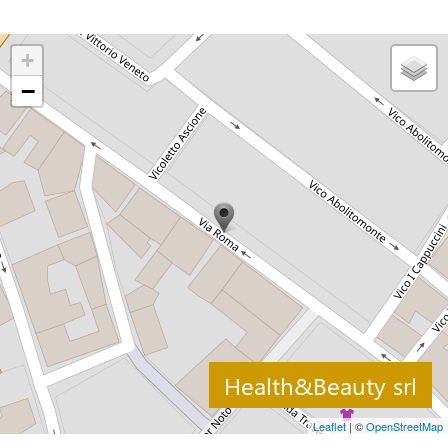
+
−
Health&Beauty srl
Leaflet
| ©
OpenStreetMap