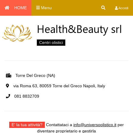
HOME
Menu
Accedi
Health&Beauty srl
Centri olistici
Torre Del Greco (NA)
via Roma 63, 80059 Torre del Greco Napoli, Italy
081 8832709
E' la tua attività?
Contattataci a
info@universoolistico.it
per
diventare proprietario e gestirla