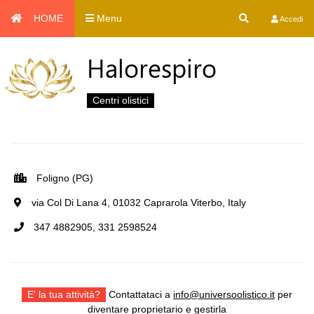
HOME
Menu
Accedi
Halorespiro
Centri olistici
Foligno (PG)
via Col Di Lana 4, 01032 Caprarola Viterbo, Italy
347 4882905, 331 2598524
E' la tua attività?
Contattataci a
info@universoolistico.it
per
diventare proprietario e gestirla