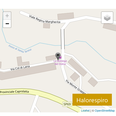
+
−
Halorespiro
Leaflet
| ©
OpenStreetMap