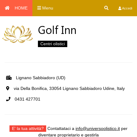
HOME
Menu
Accedi
Golf Inn
Centri olistici
Lignano Sabbiadoro (UD)
via Della Bonifica, 33054 Lignano Sabbiadoro Udine, Italy
0431 427701
E' la tua attività?
Contattataci a
info@universoolistico.it
per
diventare proprietario e gestirla