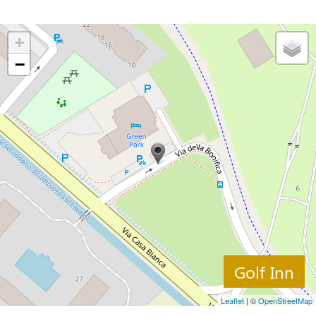
+
−
Golf Inn
Leaflet
| ©
OpenStreetMap