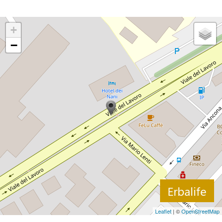
+
−
Erbalife
Leaflet
| ©
OpenStreetMap