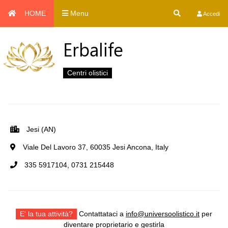
HOME
Menu
Accedi
Erbalife
Centri olistici
Jesi (AN)
Viale Del Lavoro 37, 60035 Jesi Ancona, Italy
335 5917104, 0731 215448
E' la tua attività?
Contattataci a
info@universoolistico.it
per
diventare proprietario e gestirla