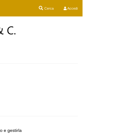
Cerca
Accedi
& C.
o e gestirla