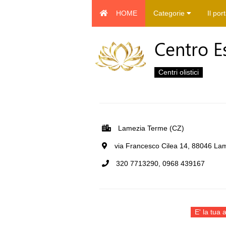
HOME
Categorie
Il por
Centro Es
Centri olistici
Lamezia Terme (CZ)
via Francesco Cilea 14, 88046 Lam
320 7713290, 0968 439167
E' la tua a