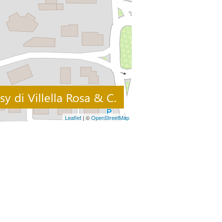
y di Villella Rosa & C.
Leaflet
| ©
OpenStreetMap