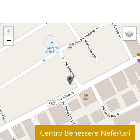
+
−
Centro Benessere Nefertari