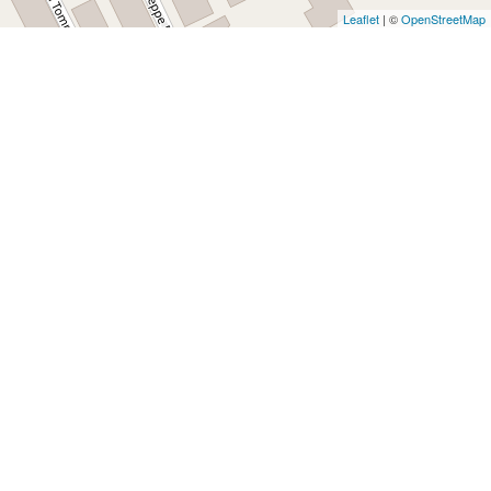
Leaflet
| ©
OpenStreetMap