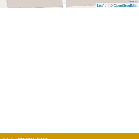
Leaflet
| ©
OpenStreetMap