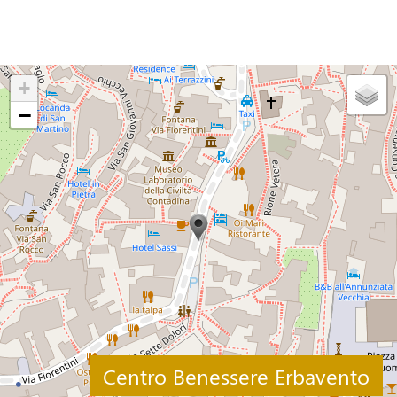
+
−
Centro Benessere Erbavento