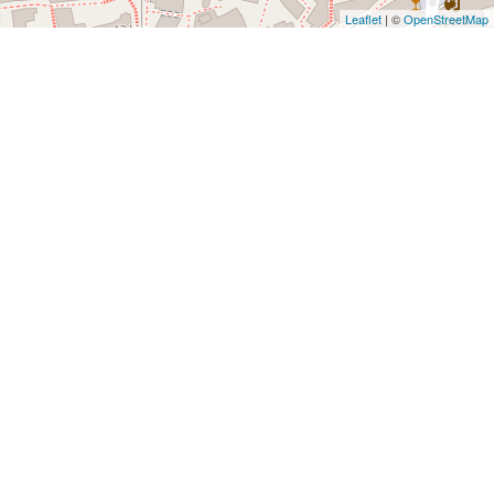
Leaflet
| ©
OpenStreetMap