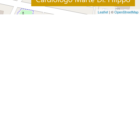
Leaflet
| ©
OpenStreetMap