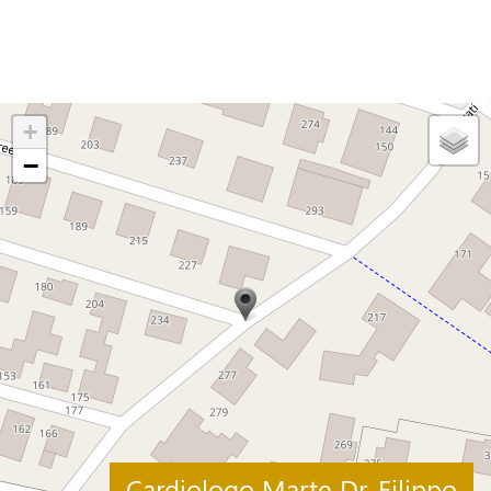
+
−
Cardiologo Marte Dr. Filippo