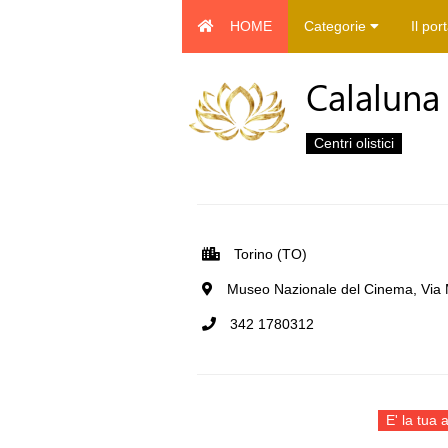
HOME
Categorie
Il por
Calaluna
Centri olistici
Torino (TO)
Museo Nazionale del Cinema, Via Mo
342 1780312
E' la tua a