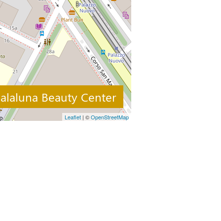
alaluna Beauty Center
Leaflet
| ©
OpenStreetMap