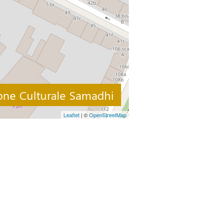
one Culturale Samadhi
Leaflet
| ©
OpenStreetMap