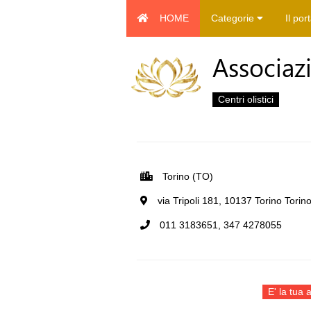
HOME
Categorie
Il por
Associaz
Centri olistici
Torino (TO)
via Tripoli 181, 10137 Torino Torino,
011 3183651, 347 4278055
E' la tua a