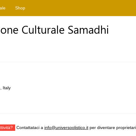
tale
Shop
ione Culturale Samadhi
 Italy
ttività?
Contattataci a
info@universoolistico.it
per diventare proprietari