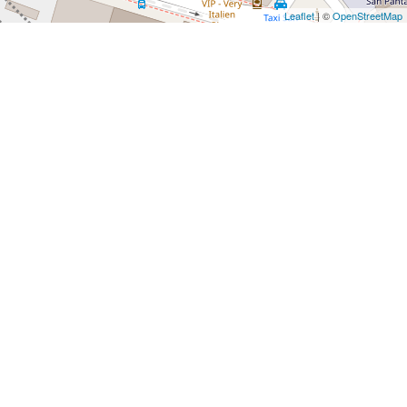
Leaflet
| ©
OpenStreetMap