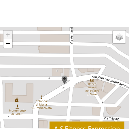
+
−
A.S.Fitness Expression