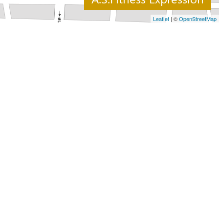
Leaflet
| ©
OpenStreetMap