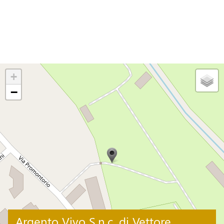
+
−
Argento Vivo S.n.c. di Vettore