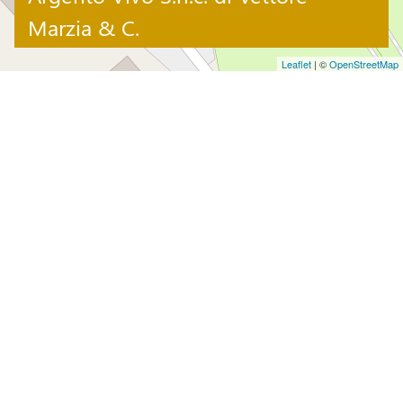
Marzia & C.
Leaflet
| ©
OpenStreetMap