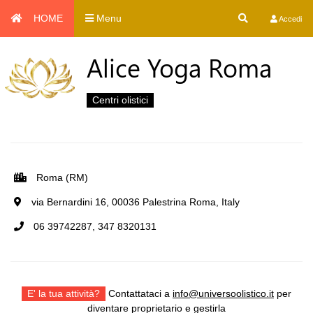
HOME
Menu
Accedi
Alice Yoga Roma
Centri olistici
Roma (RM)
via Bernardini 16, 00036 Palestrina Roma, Italy
06 39742287, 347 8320131
E' la tua attività?
Contattataci a
info@universoolistico.it
per
diventare proprietario e gestirla