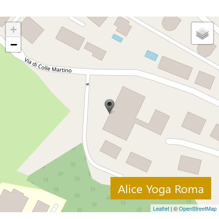
+
−
Alice Yoga Roma
Leaflet
| ©
OpenStreetMap