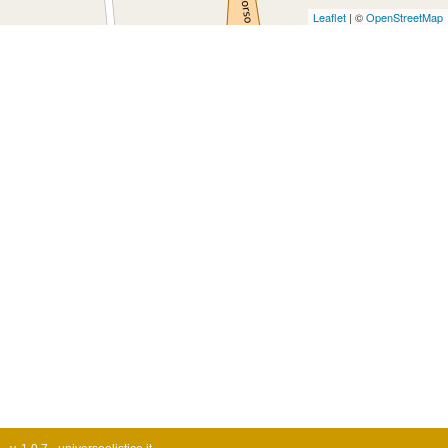
Leaflet
| ©
OpenStreetMap