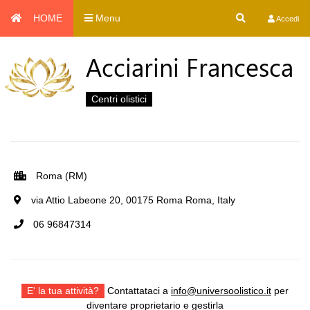
HOME
Menu
Accedi
Acciarini Francesca
Centri olistici
Roma (RM)
via Attio Labeone 20, 00175 Roma Roma, Italy
06 96847314
E' la tua attività?
Contattataci a
info@universoolistico.it
per
diventare proprietario e gestirla