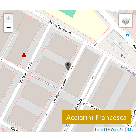
+
−
Acciarini Francesca
Leaflet
| ©
OpenStreetMap