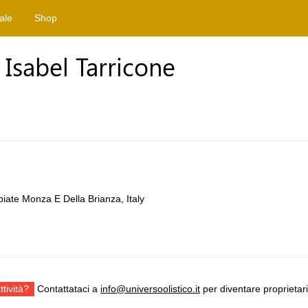
tale
Shop
i Isabel Tarricone
iate Monza E Della Brianza, Italy
ttività?
Contattataci a
info@universoolistico.it
per diventare proprietari