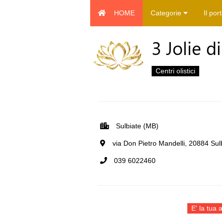
HOME
Categorie
Il por
3 Jolie d
Centri olistici
Sulbiate (MB)
via Don Pietro Mandelli, 20884 Sulb
039 6022460
E' la tua a