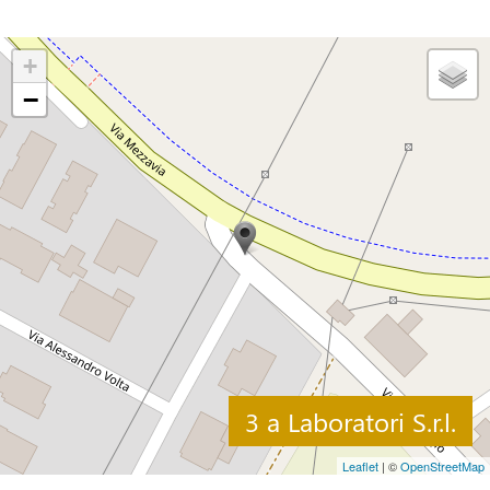
+
−
3 a Laboratori S.r.l.
Leaflet
| ©
OpenStreetMap