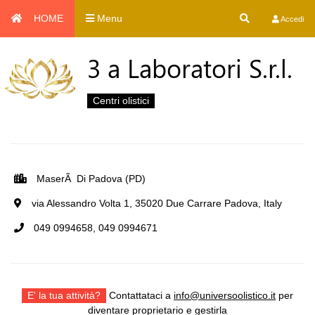
HOME
Menu
Accedi
3 a Laboratori S.r.l.
Centri olistici
MaserÃ Di Padova (PD)
via Alessandro Volta 1, 35020 Due Carrare Padova, Italy
049 0994658, 049 0994671
E' la tua attività?
Contattataci a
info@universoolistico.it
per
diventare proprietario e gestirla